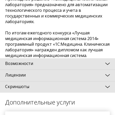
лаборатория» предназначено для автоматизации
технологического процесса и учета в
государственных и коммерческих медицинских
лабораториях.
По итогам ежегодного конкурса «Лучшая
медицинская информационная система 2014»
программный продукт «1С:Медицина. Клиническая
лаборатория» награжден дипломом как лучшая
медицинская информационная система.
Возможности
Лицензии
Учет пациентов, услуг, платежей
Скриншоты
Клиентские лицензии (дополнительные
Пробоподготовка
многопользовательские лицензии) в
Выполнение лабораторных исследований
«1С:Предприятии 8» предоставляют пользователю
Дополнительные услуги
право работать с произвольным числом основных
Выдача результатов и отчетность
поставок, поэтому для использования новых