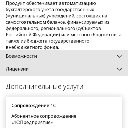
Продукт обеспечивает автоматизацию
бухгалтерского учета государственных
(муниципальных) учреждений, состоящих на
самостоятельном балансе, финансируемых из
федерального, регионального (субъектов
Российской Федерации) или местного бюджетов, а
также из бюджета государственного
внебюджетного фонда.
Возможности
Лицензии
Программный продукт «1С:Бухгалтерия
государственного учреждения 8» включает
технологическую платформу «1С:Предприятие 8.2»
Клиентские лицензии (дополнительные
Дополнительные услуги
и прикладное решение (конфигурацию)
многопользовательские лицензии) в
«Бухгалтерия государственного учреждения».
«1С:Предприятии 8» предоставляют пользователю
право работать с произвольным числом основных
Сопровождение 1С
«1С:Бухгалтерия государственного учреждения 8»
поставок, поэтому для использования новых
обеспечивает автоматизацию бухгалтерского
прикладных решений на тех же рабочих местах
Абонентное сопровождение
учета государственных (муниципальных)
требуется приобрести лишь основную поставку,
«1С:Предприятие»
учреждений, состоящих на самостоятельном