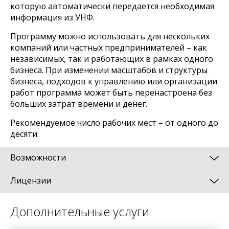
которую автоматически передается необходимая
информация из УНФ.
Программу можно использовать для нескольких
компаний или частных предпринимателей – как
независимых, так и работающих в рамках одного
бизнеса. При изменении масштабов и структуры
бизнеса, подходов к управлению или организации
работ программа может быть перенастроена без
больших затрат времени и денег.
Рекомендуемое число рабочих мест – от одного до
десяти.
Возможности
Лицензии
"1С:Управление нашей фирмой 8" (УНФ) – это
готовое решение для автоматизации
оперативного управления на предприятиях
Клиентские лицензии (дополнительные
Дополнительные услуги
малого бизнеса.
многопользовательские лицензии) в